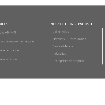
VICES
NOS SECTEURS D'ACTIVITE
Collectivités
che API-MPI
Hôtellerie – Restauration
marche environnementale
Santé – Médical
vice technique
Industries
ice livraison
Entreprises de propreté