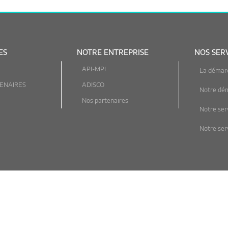
ES
NOTRE ENTREPRISE
NOS SER
API-MPI
La démar
ENAIRES
ADISCO
Notre dé
Nos partenaires
Notre ser
Notre serv