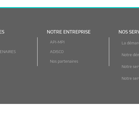
ES
NOTRE ENTREPRISE
NOS SER
API-MPI
La démar
ENAIRES
ADISCO
Notre dé
Nos partenaires
Notre ser
Notre serv