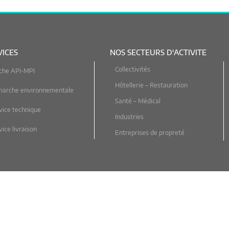
VICES
NOS SECTEURS D'ACTIVITE
Collectivités
che API-MPI
Hôtellerie – Restauration
marche environnementale
Santé – Médical
vice technique
Industries
ice livraison
Entreprises de propreté