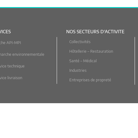
VICES
NOS SECTEURS D'ACTIVITE
Collectivités
che API-MPI
Hôtellerie – Restauration
marche environnementale
Santé – Médical
vice technique
Industries
ice livraison
Entreprises de propreté