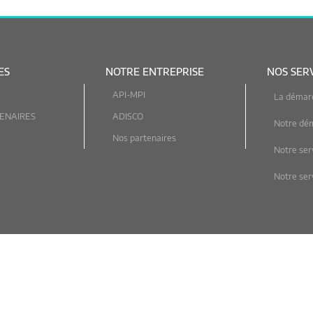
ES
NOTRE ENTREPRISE
NOS SER
API-MPI
La démar
ENAIRES
ADISCO
Notre dé
Nos partenaires
Notre ser
Notre serv