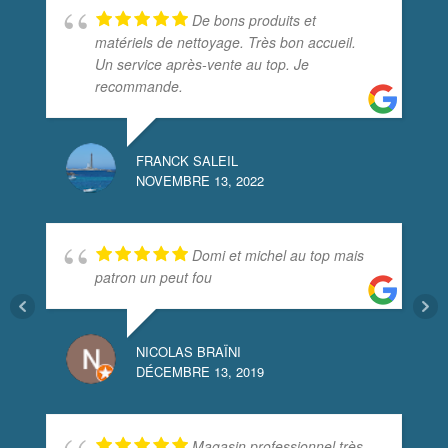
De bons produits et
matériels de nettoyage. Très bon accueil.
Un service après-vente au top. Je
recommande.
B
D
FRANCK SALEIL
NOVEMBRE 13, 2022
Domi et michel au top mais
patron un peut fou
J
D
NICOLAS BRAÏNI
DÉCEMBRE 13, 2019
Magasin professionnel très