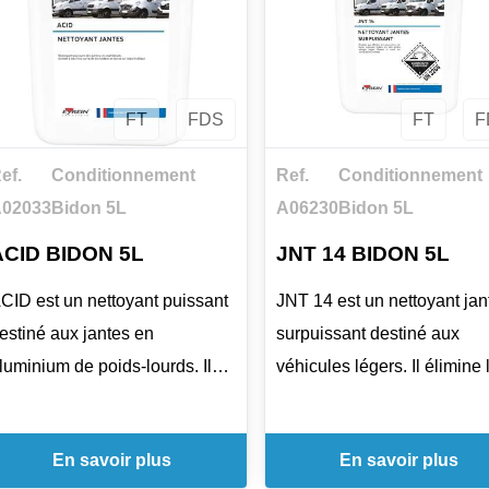
particulièrement adapté au
u de 2 à 3 % en application
pare-chocs ABS, plastique
irecte, avec rinçage abondant
extérieurs et pneumatiques
 l'eau claire.
avec une application simpl
FT
FDS
FT
F
chiffon, pinceau ou brosse
selon la surface.
ef.
Conditionnement
Ref.
Conditionnement
02033
Bidon 5L
A06230
Bidon 5L
ACID BIDON 5L
JNT 14 BIDON 5L
CID est un nettoyant puissant
JNT 14 est un nettoyant jan
estiné aux jantes en
surpuissant destiné aux
luminium de poids-lourds. Il
véhicules légers. Il élimine 
ide à remettre à neuf les
poussières de frein, graisse
urfaces incrustées et laisse un
huiles sur les jantes en alli
En savoir plus
En savoir plus
éger brillant après rinçage. Le
léger, puis aide à remettre 