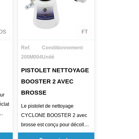
DS
FT
Ref.
Conditionnement
200M004
Unité
PISTOLET NETTOYAGE
BOOSTER 2 AVEC
BROSSE
ur
éclat
Le pistolet de nettoyage
CYCLONE BOOSTER 2 avec
ts
brosse est conçu pour décoller
les saletés tenaces grâce à un