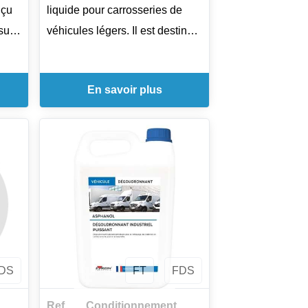
nçu
liquide pour carrosseries de
sur
véhicules légers. Il est destiné à
éliminer le film statique et à
aude
nettoyer efficacement les
En savoir plus
lise
surfaces sans action
hine
mécanique. Utilisable sur
tère
bâches, moteurs et vitres, il
oucs
respecte les peintures,
caoutchoucs et plastiques. Le
eurs
produit se prépare dans l'eau
ée
selon le mode d'application : 10
on
% en pulvérisation ou 2 à 3 %
en application directe, puis se
DS
FT
FDS
rince abondamment à l'eau
claire.
Ref.
Conditionnement