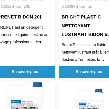
isposant de véhicules, il
16212
Bidon 20L
C19296
Bidon 5L
onvient aux besoins
PRENET BIDON 20L
BRIGHT PLASTIC
'entretien intérieur réguliers.
NETTOYANT
RENET est un détergent
LUSTRANT BIDON 5
arrosserie liquide destiné au
avage professionnel des
Bright Plastic est un fluide
éhicules légers. Il élimine le
nettoyant lustrant prêt à l'e
ilm statique et permet un
destiné à l'entretien, la
ettoyage efficace sans action
rénovation et la protection 
écanique. Il s'utilise sur les
En savoir plus
En savoir plus
surfaces plastiques et
âches, moteurs et vitres, tout
métalliques. Il nettoie, fait br
n n'altérant pas les peintures,
rapidement et aide à retard
aoutchoucs et plastiques.
l'accrochage des salissures
elon la méthode retenue, il se
les supports traités. Il est
ilue à 10 % par pulvérisation