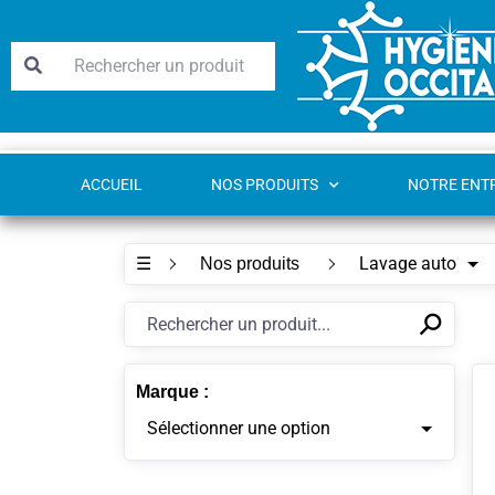
ACCUEIL
NOS PRODUITS
NOTRE ENT
☰
Lavage auto
Nos produits
⚲
✕
Marque :
Sélectionner une option