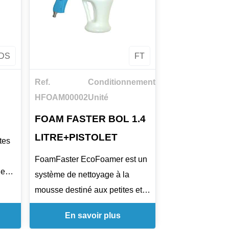
x
faire par pulvérisation,
s
trempage ou brossage, avec
,
rinçage à l'eau claire après
e au
DS
FT
action.
Ref.
Conditionnement
HFOAM00002
Unité
FOAM FASTER BOL 1.4
LITRE+PISTOLET
tes
FoamFaster EcoFoamer est un
les
système de nettoyage à la
s et
mousse destiné aux petites et
age
moyennes surfaces. Il permet
En savoir plus
à
de nettoyer et désinfecter