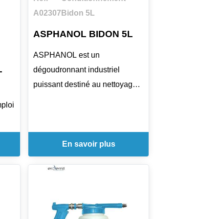
A02307
Bidon 5L
ASPHANOL BIDON 5L
ASPHANOL est un
L
dégoudronnant industriel
puissant destiné au nettoyage
des matériels en contact avec
mploi
le goudron et l'asphalte. Sa
formule contient des agents
des
mouillants qui facilitent la
En savoir plus
pénétration dans les dépôts de
iller
goudron. Il s'utilise sur ciment,
er
brique, surfaces métalliques et
 sur
outillages, pur ou dilué selon le
besoin. L'application peut se