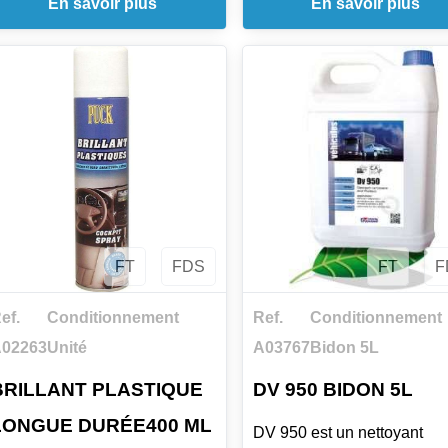
En savoir plus
En savoir plus
'utilise sur les tableaux de
assouplir le cuir en profond
ord, plastiques de siège,
et à limiter les effets du tem
onsoles, plastiques extérieurs,
du soleil ou du chauffage
kaïs et caoutchoucs. Il
intérieur. Il s'utilise sur les 
mperméabilise les surfaces
lisses d'ameublement,
raitées et aide à les protéger
vêtements, chaussures, si
es taches, qu'elles soient
de voiture ou motos, après t
isses, cirées ou non. Son
préalable sur une zone cac
pplication par pulvérisation
FT
FDS
FT
F
ermet d'unifier la brillance
vec un simple chiffon doux.
ef.
Conditionnement
Ref.
Conditionnement
02263
Unité
A03767
Bidon 5L
BRILLANT PLASTIQUE
DV 950 BIDON 5L
LONGUE DURÉE400 ML
DV 950 est un nettoyant