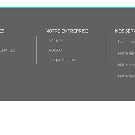
ES
NOTRE ENTREPRISE
NOS SER
API-MPI
La démar
ENAIRES
ADISCO
Notre dé
Nos partenaires
Notre ser
Notre serv