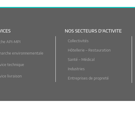
VICES
NOS SECTEURS D'ACTIVITE
Collectivités
che API-MPI
Hôtellerie – Restauration
marche environnementale
Santé – Médical
vice technique
Industries
ice livraison
Entreprises de propreté