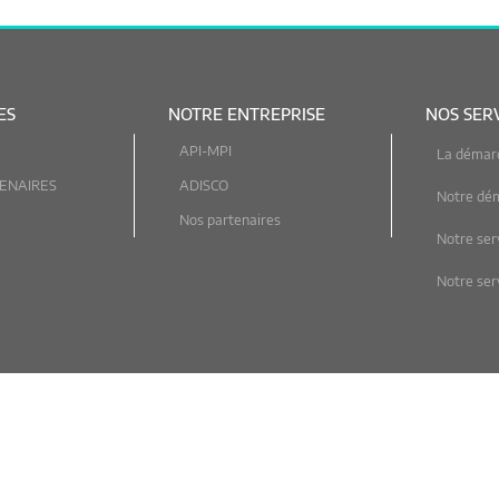
ES
NOTRE ENTREPRISE
NOS SER
API-MPI
La démar
ENAIRES
ADISCO
Notre dé
Nos partenaires
Notre ser
Notre serv