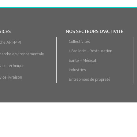
VICES
NOS SECTEURS D'ACTIVITE
Collectivités
che API-MPI
Hôtellerie – Restauration
marche environnementale
Santé – Médical
vice technique
Industries
ice livraison
Entreprises de propreté