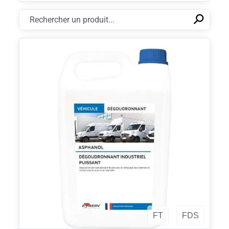
⚲
✕
FT
FDS