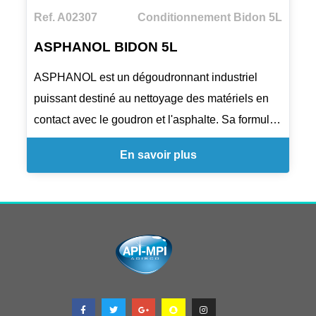
Ref. A02307
Conditionnement Bidon 5L
ASPHANOL BIDON 5L
ASPHANOL est un dégoudronnant industriel
puissant destiné au nettoyage des matériels en
contact avec le goudron et l'asphalte. Sa formule
contient des agents mouillants qui facilitent la
En savoir plus
pénétration dans les dépôts de goudron. Il
s'utilise sur ciment, brique, surfaces métalliques
et outillages, pur ou dilué selon le besoin.
L'application peut se faire par pulvérisation,
trempage ou brossage, avec rinçage à l'eau claire
après action.