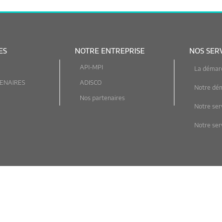
ES
NOTRE ENTREPRISE
NOS SER
API-MPI
La démar
ENAIRES
ADISCO
Notre dé
Nos partenaires
Notre ser
Notre serv