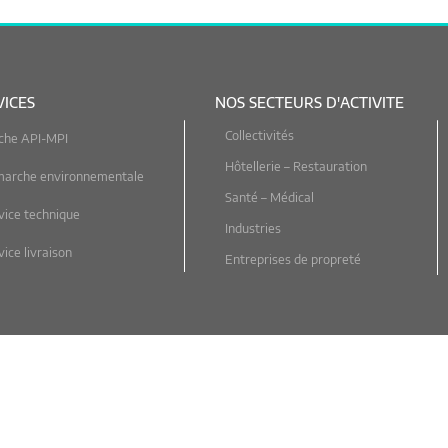
VICES
NOS SECTEURS D'ACTIVITE
Collectivités
che API-MPI
Hôtellerie – Restauration
marche environnementale
Santé – Médical
vice technique
Industries
ice livraison
Entreprises de propreté