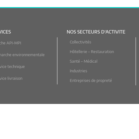
VICES
NOS SECTEURS D'ACTIVITE
Collectivités
che API-MPI
Hôtellerie – Restauration
marche environnementale
Santé – Médical
vice technique
Industries
ice livraison
Entreprises de propreté