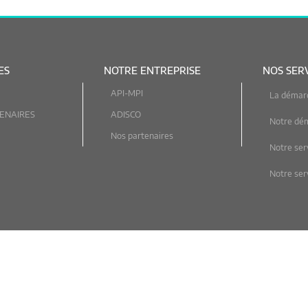
ES
NOTRE ENTREPRISE
NOS SER
API-MPI
La démar
ENAIRES
ADISCO
Notre dé
Nos partenaires
Notre ser
Notre serv